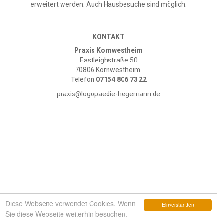
erweitert werden. Auch Hausbesuche sind möglich.
KONTAKT
Praxis Kornwestheim
Eastleighstraße 50
70806 Kornwestheim
Telefon
07154 806 73 22
praxis@logopaedie-hegemann.de
Diese Webseite verwendet Cookies. Wenn
Einverstanden
© Christine Hegemann 2016 . www.logopaedie-hegemann.de .
Sie diese Webseite weiterhin besuchen,